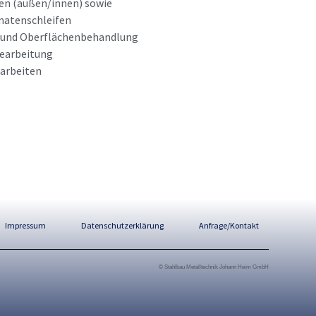
fen (außen/innen) sowie
natenschleifen
 und Oberflächenbehandlung
earbeitung
rarbeiten
Impressum
Datenschutzerklärung
Anfrage/Kontakt
© Stahlbau Metalltechnik Johann Heim GmbH