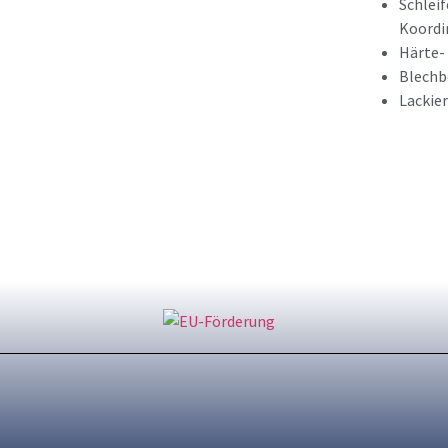
Schlei
Koordi
Härte-
Blechb
Lackie