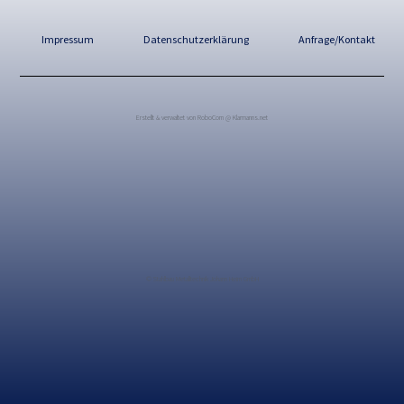
Impressum
Datenschutzerklärung
Anfrage/Kontakt
Erstellt & verwaltet von RoboCom @ Klarmanns.net
© Stahlbau Metalltechnik Johann Heim GmbH