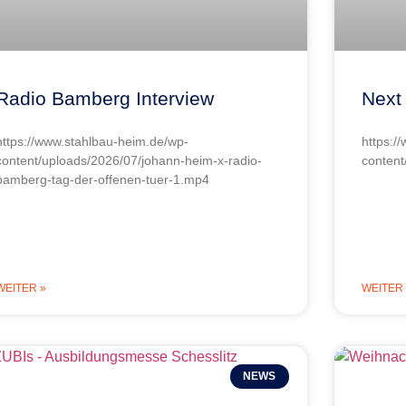
Radio Bamberg Interview
Next
https://www.stahlbau-heim.de/wp-
https:/
content/uploads/2026/07/johann-heim-x-radio-
content
bamberg-tag-der-offenen-tuer-1.mp4
WEITER »
WEITER 
NEWS